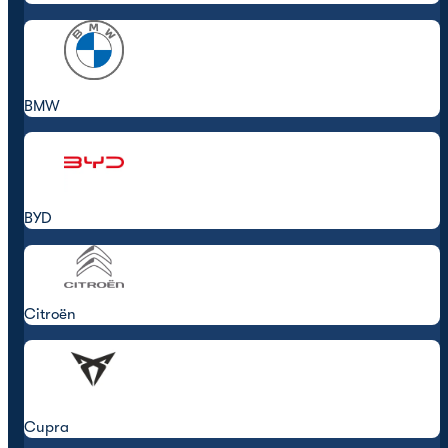
BMW
BYD
Citroën
Cupra