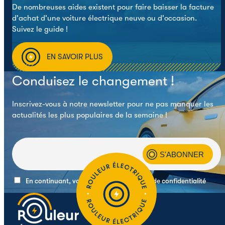
De nombreuses aides existent pour faire baisser la facture
d'achat d'une voiture électrique neuve ou d'occasion.
Suivez le guide !
EN SAVOIR PLUS
Conduisez le changement !
Inscrivez-vous à notre newsletter pour ne pas manquer les
actualités les plus populaires de la semaine !
En continuant, vous acceptez la politique de confidentialité