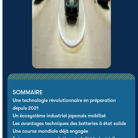
SOMMAIRE
Une technologie révolutionnaire en préparation
depuis 2021
Un écosystème industriel japonais mobilisé
Les avantages techniques des batteries à état solide
Une course mondiale déjà engagée