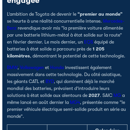
engagée
L’ambition de Toyota de devenir le
“premier au monde”
se heurte à une réalité concurrentielle intense.
Mercedes-
Benz
revendique avoir mis “la première voiture alimentée
par une batterie lithium-métal à état solide sur la route”
en février dernier. Le mois dernier, un
EQS
équipé de
batteries à état solide a parcouru près de
1 205
kilomètres
, démontrant le potentiel de cette technologie.
BMW
,
Volkswagen
et
Honda
investissent également
massivement dans cette technologie. Du côté asiatique,
les géants CATL et
BYD
, qui dominent déjà le marché
mondial des batteries, prévoient d’introduire leurs
solutions à état solide aux alentours de
2027
. SAIC
MG
a
même lancé en août dernier la
MG4
, présentée comme “le
premier véhicule électrique semi-solide produit en série au
monde”.