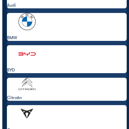
Audi
BMW
BYD
Citroën