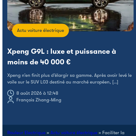
Actu voiture électrique
Xpeng G9L : luxe et puissance à
L
moins de 40 000 €
e
Xpeng n’en finit plus d’élargir sa gamme. Après avoir levé le
voile sur le SUV L03 destiné au marché européen, […]
8 août 2026 à 12:48
François Zhang-Ming
Rouleur Electrique
»
Actu voiture électrique
»
Faciliter la