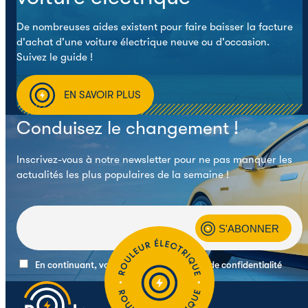
De nombreuses aides existent pour faire baisser la facture
d'achat d'une voiture électrique neuve ou d'occasion.
Suivez le guide !
EN SAVOIR PLUS
Conduisez le changement !
Inscrivez-vous à notre newsletter pour ne pas manquer les
actualités les plus populaires de la semaine !
En continuant, vous acceptez la politique de confidentialité