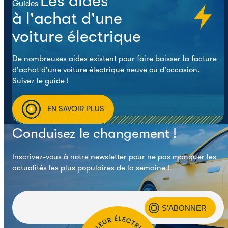
Les aides
Guides
à l'achat d'une
voiture électrique
De nombreuses aides existent pour faire baisser la facture
d'achat d'une voiture électrique neuve ou d'occasion.
Suivez le guide !
EN SAVOIR PLUS
Conduisez le changement !
Inscrivez-vous à notre newsletter pour ne pas manquer les
actualités les plus populaires de la semaine !