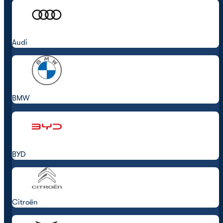
Audi
BMW
BYD
Citroën