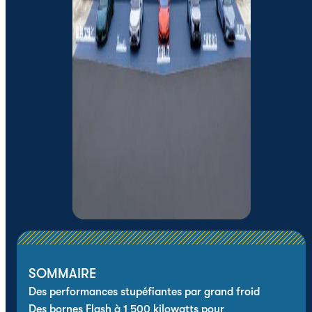
SOMMAIRE
Des performances stupéfiantes par grand froid
Des bornes Flash à 1 500 kilowatts pour