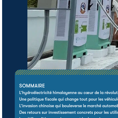
SOMMAIRE
L’hydroélectricité himalayenne au cœur de la révolut
Une politique fiscale qui change tout pour les véhicul
L’invasion chinoise qui bouleverse le marché automob
Des retours sur investissement concrets pour les utili