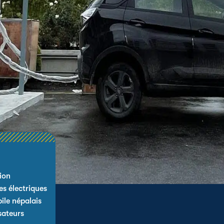
ion
es électriques
ile népalais
sateurs