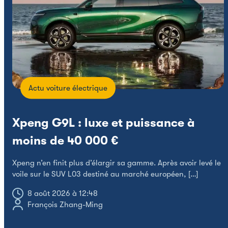
Actu voiture électrique
Xpeng G9L : luxe et puissance à
L
moins de 40 000 €
e
Xpeng n’en finit plus d’élargir sa gamme. Après avoir levé le
voile sur le SUV L03 destiné au marché européen, […]
8 août 2026 à 12:48
François Zhang-Ming