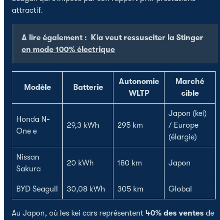
attractif.
A lire également :
Kia veut ressusciter la Stinger
en mode 100% électrique
Autonomie
Marché
Modèle
Batterie
WLTP
cible
Japon (kei)
Honda N-
29,3 kWh
295 km
/ Europe
One e
(élargie)
Nissan
20 kWh
180 km
Japon
Sakura
BYD Seagull
30,08 kWh
305 km
Global
Au Japon, où les kei cars représentent
40% des ventes
de