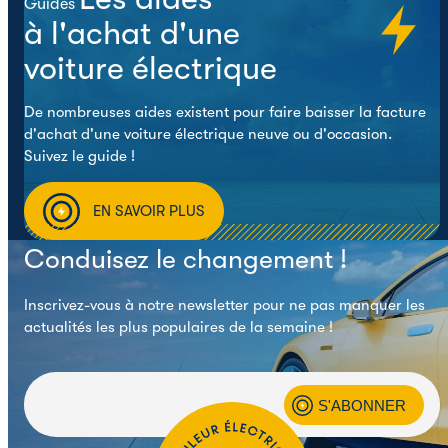
Guides
à l'achat d'une
voiture électrique
De nombreuses aides existent pour faire baisser la facture
d'achat d'une voiture électrique neuve ou d'occasion.
Suivez le guide !
EN SAVOIR PLUS
Conduisez le changement !
Inscrivez-vous à notre newsletter pour ne pas manquer les
actualités les plus populaires de la semaine !