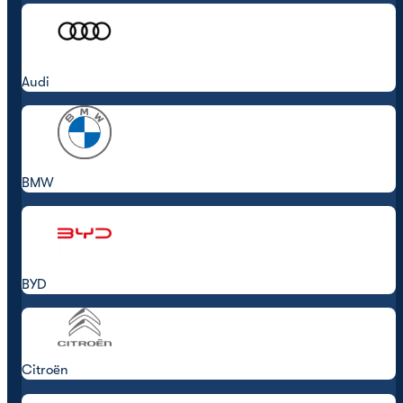
Audi
BMW
BYD
Citroën