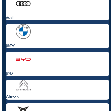
Audi
BMW
BYD
Citroën