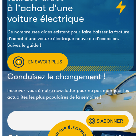
à l'achat d'une
voiture électrique
De nombreuses aides existent pour faire baisser la facture
d'achat d'une voiture électrique neuve ou d'occasion.
Suivez le guide !
EN SAVOIR PLUS
Conduisez le changement !
Inscrivez-vous à notre newsletter pour ne pas manquer les
actualités les plus populaires de la semaine !