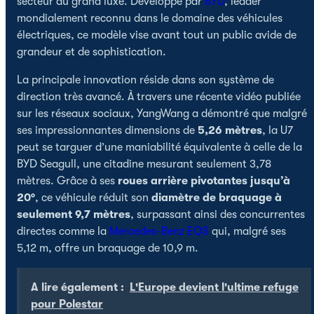
secteur du grand luxe. Développé par
BYD
, leader
mondialement reconnu dans le domaine des véhicules
électriques, ce modèle vise avant tout un public avide de
grandeur et de sophistication.
La principale innovation réside dans son système de
direction très avancé. À travers une récente vidéo publiée
sur les réseaux sociaux, YangWang a démontré que malgré
ses impressionnantes dimensions de
5,26 mètres
, la U7
peut se targuer d’une maniabilité équivalente à celle de la
BYD Seagull, une citadine mesurant seulement 3,78
mètres. Grâce à ses
roues arrière pivotantes jusqu’à
20°
, ce véhicule réduit son
diamètre de braquage à
seulement 9,7 mètres
, surpassant ainsi des concurrentes
directes comme la
Mercedes-Benz
EQS
qui, malgré ses
5,12 m, offre un braquage de 10,9 m.
A lire également :
L'Europe devient l'ultime refuge
pour Polestar