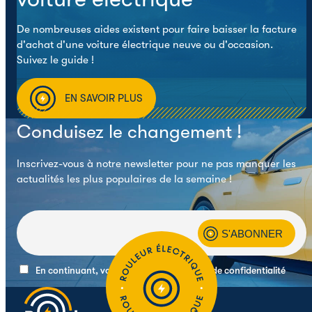
De nombreuses aides existent pour faire baisser la facture
d'achat d'une voiture électrique neuve ou d'occasion.
Suivez le guide !
EN SAVOIR PLUS
Conduisez le changement !
Inscrivez-vous à notre newsletter pour ne pas manquer les
actualités les plus populaires de la semaine !
En continuant, vous acceptez la politique de confidentialité