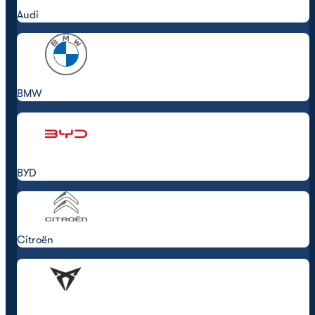
Audi
BMW
BYD
Citroën