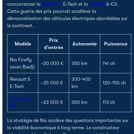
concurrencer la
Renault 5
E-Tech et la
Citroën
ë-C3.
Cette guerre des prix pourrait accélérer la
démocratisation des véhicules électriques abordables sur
le continent.
Prix
Modèle
Autonomie
Puissance
d’entrée
Nio Firefly
~20 000 €
350 km
141 ch
(avec BaaS)
Renault 5
300-400
~25 000 €
120-150 ch
E-Tech
km
Citroën ë-
~23 000 €
320 km
113 ch
C3
La stratégie de Nio soulève des questions importantes sur
la viabilité économique à long terme. Le constructeur