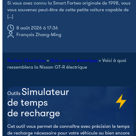
S
Si vous avez connu la Smart Fortwo originale de 1998, vous
N
vous souvenez peut-être de cette petite voiture capable de
[…]
8 août 2026 à 17:36
François Zhang-Ming
Rouleur Electrique
»
Actu voiture électrique
»
Voici à quoi
ressemblera la Nissan GT-R électrique
Simulateur
Outils
de temps
de recharge
Cet outil vous permet de connaître avec précision le temps
de recharge nécessaire pour votre véhicule ou bien encore