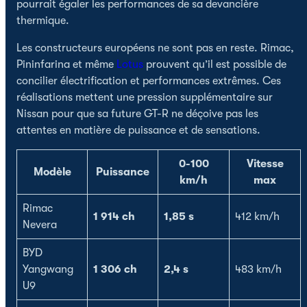
pourrait égaler les performances de sa devancière
thermique.
Les constructeurs européens ne sont pas en reste. Rimac,
Pininfarina et même
Lotus
prouvent qu’il est possible de
concilier électrification et performances extrêmes. Ces
réalisations mettent une pression supplémentaire sur
Nissan pour que sa future GT-R ne déçoive pas les
attentes en matière de puissance et de sensations.
0-100
Vitesse
Modèle
Puissance
km/h
max
Rimac
1 914 ch
1,85 s
412 km/h
Nevera
BYD
Yangwang
1 306 ch
2,4 s
483 km/h
U9