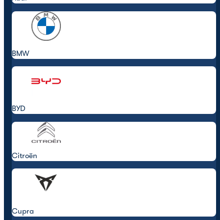
BMW
BYD
Citroën
Cupra