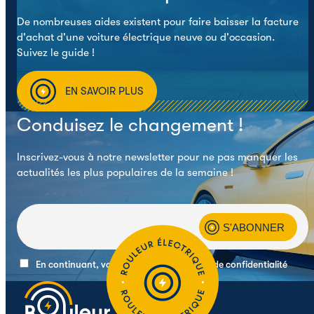
De nombreuses aides existent pour faire baisser la facture
d'achat d'une voiture électrique neuve ou d'occasion.
Suivez le guide !
EN SAVOIR PLUS
Conduisez le changement !
Inscrivez-vous à notre newsletter pour ne pas manquer les
actualités les plus populaires de la semaine !
En continuant, vous acceptez la politique de confidentialité