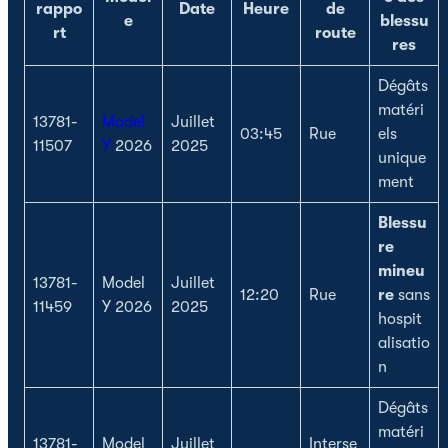
rappo
Date
Heure
de
e
blessu
rt
route
res
Dégâts
matéri
13781-
Model
Juillet
03:45
Rue
els
11507
Y
2026
2025
unique
ment
Blessu
re
mineu
13781-
Model
Juillet
12:20
Rue
re
sans
11459
Y 2026
2025
hospit
alisatio
n
Dégâts
matéri
13781-
Model
Juillet
Interse