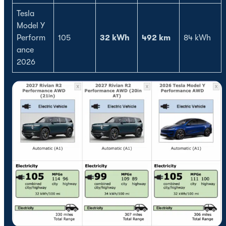
Tesla
Model Y
Perform
105
32 kWh
492 km
84 kWh
ance
2026