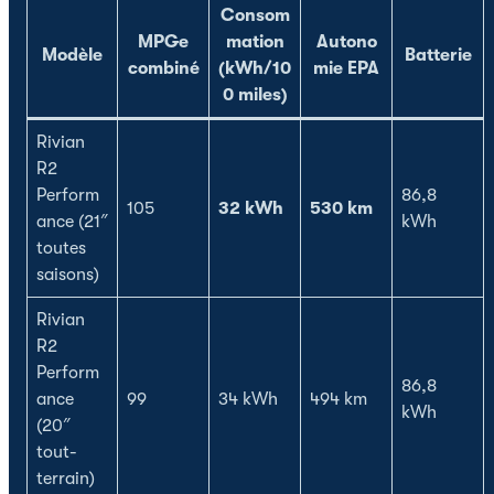
Consom
MPGe
mation
Autono
Modèle
Batterie
combiné
(kWh/10
mie EPA
0 miles)
Rivian
R2
Perform
86,8
105
32 kWh
530 km
ance (21″
kWh
toutes
saisons)
Rivian
R2
Perform
86,8
ance
99
34 kWh
494 km
kWh
(20″
tout-
terrain)