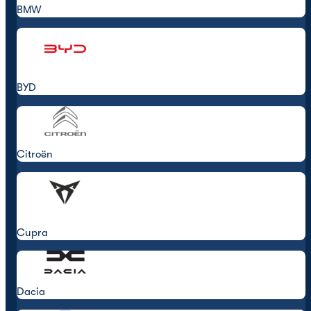
BMW
BYD
Citroën
Cupra
Dacia