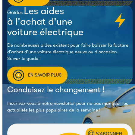
Les aides
Guides
à l'achat d'une
voiture électrique
De nombreuses aides existent pour faire baisser la facture
d'achat d'une voiture électrique neuve ou d'occasion.
Suivez le guide !
EN SAVOIR PLUS
Conduisez le changement !
Inscrivez-vous à notre newsletter pour ne pas manquer les
actualités les plus populaires de la semaine !