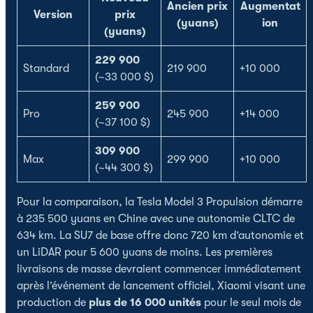
Ancien prix
Augmentat
Version
prix
(yuans)
ion
(yuans)
229 900
Standard
219 900
+10 000
(~33 000 $)
259 900
Pro
245 900
+14 000
(~37 100 $)
309 900
Max
299 900
+10 000
(~44 300 $)
Pour la comparaison, la Tesla Model 3 Propulsion démarre
à 235 500 yuans en Chine avec une autonomie CLTC de
634 km. La SU7 de base offre donc 720 km d’autonomie et
un LiDAR pour 5 600 yuans de moins. Les premières
livraisons de masse devraient commencer immédiatement
après l’événement de lancement officiel, Xiaomi visant une
production de
plus de 16 000 unités
pour le seul mois de